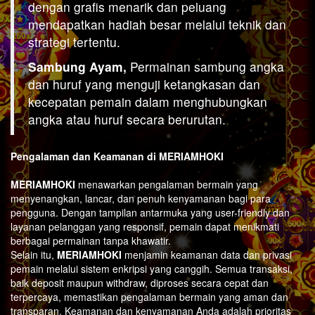
dengan grafis menarik dan peluang
mendapatkan hadiah besar melalui teknik dan
strategi tertentu.
Sambung Ayam,
Permainan sambung angka
dan huruf yang menguji ketangkasan dan
kecepatan pemain dalam menghubungkan
angka atau huruf secara berurutan.
Pengalaman dan Keamanan di MERIAMHOKI
MERIAMHOKI
menawarkan pengalaman bermain yang
menyenangkan, lancar, dan penuh kenyamanan bagi para
pengguna. Dengan tampilan antarmuka yang user-friendly dan
layanan pelanggan yang responsif, pemain dapat menikmati
berbagai permainan tanpa khawatir.
Selain itu,
MERIAMHOKI
menjamin keamanan data dan privasi
pemain melalui sistem enkripsi yang canggih. Semua transaksi,
baik deposit maupun withdraw, diproses secara cepat dan
terpercaya, memastikan pengalaman bermain yang aman dan
transparan. Keamanan dan kenyamanan Anda adalah prioritas