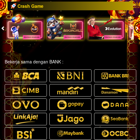
Crash Game
Bekerja sama dengan BANK :