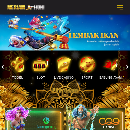
TOGEL
SLOT
LIVE CASINO
SPORT
SABUNG AYAM
TEM
Pilih Game